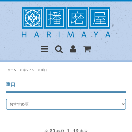
ホーム
>
赤ワイン
>
重口
重口
23
1
12
全
商品
-
表示