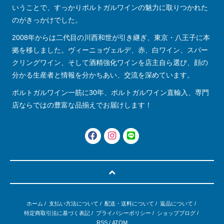
いうことで、すっかりポルトガルワインの魅力に取りつかれた
のがきっかけでした。
2008年からは二代目の川西和世が引き継ぎ、東京・八王子に本
拠を移しました。ヴィーニョヴェルデ、赤、白ワイン、スパー
クリングワイン、そして酒精強化ワインを店主自ら選び、顔の
分かる生産者と情報を分かちあい、交流を深めています。
ポルトガルワイン一筋に30年、ポルトガルワイン直輸入、専門
店ならではの豊富な品揃えでお届けします！
ホーム
/
支払い方法について
/
配送・送料について
/
返品について
/
特定商取引法に基づく表記
/
プライバシーポリシー
/
ショップブログ
/
RSS
/
ATOM