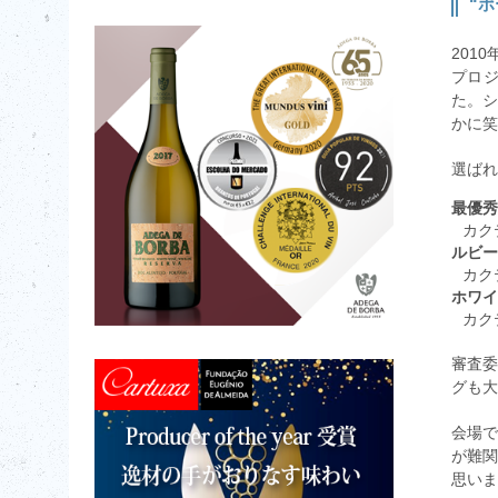
“
201
プロジ
た。シ
かに笑
選ばれ
最優秀
カクテ
ルビー
カクテ
ホワイ
カクテ
審査
グも大
会場
が難
思いま