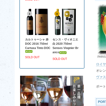
2
3
カルトゥーシャ 赤
センス・ヴィオニエ
DOC 2016 750ml
白 2020 750ml
Cartuxa Tinto DOC
Senses Viognier Br
anco
PAR
SOLD OUT
SOLD OUT
ロイヤ
オレン
ヴァス
ポート
POR