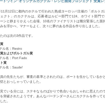
ポートワイン”オリジナルカクテル・レシピ開発プロジェクト 受賞レ
0年11月12日に都内のホテルで行われた熟成ヨーロッパ主催の「ポルト
ェクト」のカクテルは、応募者はルビー部門で124、ホワイト部門で
ーンと静まりかえった会場、10名のファイナリストは幾分緊張した面
みを浮かべ、マナーもよく、次々に夢のある作品を作り出しました。
たのは次の3作品です。
賞
ル名：Restro
賞およびポルトガル賞
ル名：Port Fado
ト賞
ル名：Saude!
委員の先生たちが、審査の基準とされたのは、ポートを生かしているか
切とおっしゃっていました。
で見ている分には、ステキなものばかりで色合いもおしゃれに思えたの
関を突破されたようです。あんなバーテンダーさんにカクテルを作って
した。