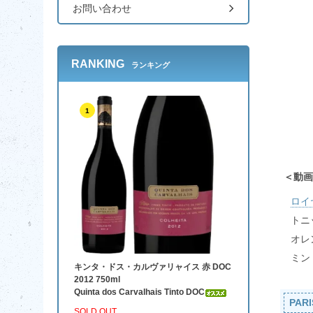
お問い合わせ
RANKING
ランキング
1
動画
ロイ
トニ
オレ
ミン
キンタ・ドス・カルヴァリャイス 赤 DOC
2012 750ml
Quinta dos Carvalhais Tinto DOC
PAR
SOLD OUT