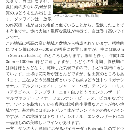
えぎり、日照に恵まれ、
夏に雨の少ない気候が良
質のぶどうを生み出しま
ブサコパレスホテル（王の猟館）
す。ダンワインは、放浪
の作家檀一雄が自分の名前と似ていることから、愛飲したことで
も有名です。赤は力強く重厚な風味が特徴で、白は香り高いワイ
ンです。
この地域は標高の高い地域と盆地から構成されています。標準的
にワイン畑は400～500ｍの標高に位置しますが、中には800ｍ
（Serra da Estrela）のところもあります。雨量も多く、年間120
0mm～1300mmほどに達しますが、ぶどうの生育期、収穫期に
は雨はほとんどなく、乾燥した気候ですので、ぶどう栽培に適し
ています。土壌は花崗岩がほとんどですが、粘土質のところもあ
ります。主なぶどう品種は何といっても黒ぶどうはトウリガナシ
オナル、アルフロシェイロ、ジャエン、バガ、ティンタ・ロリス
（アラゴネス・テンプラリーニョ）白ぶどうはエンクルザード、
マルヴァジア・フィナ、フェルナン・ピーレス、ビカルなどで
す。ワインを栽培している農家は比較的小規模なところが多い地
域です。基本的にはポルトガル全体がブレンドものの多いワイン
ですが、この地域ではトウリガナシオナル、エンクルザードに単
一品種ものの美味しいワインがあります。
一方、ダンの大西洋側に広がるバイラーダ（Bairrada）のブドウ