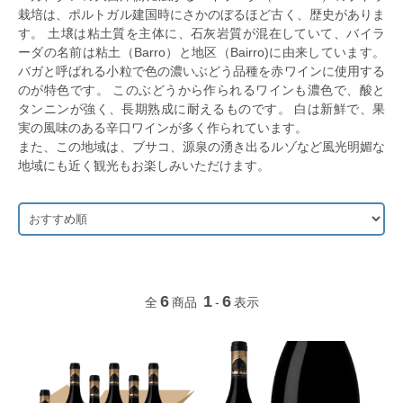
栽培は、ポルトガル建国時にさかのぼるほど古く、歴史がありま
す。 土壌は粘土質を主体に、石灰岩質が混在していて、バイラ
ーダの名前は粘土（Barro）と地区（Bairro)に由来しています。
バガと呼ばれる小粒で色の濃いぶどう品種を赤ワインに使用する
のが特色です。 このぶどうから作られるワインも濃色で、酸と
タンニンが強く、長期熟成に耐えるものです。 白は新鮮で、果
実の風味のある辛口ワインが多く作られています。
また、この地域は、ブサコ、源泉の湧き出るルゾなど風光明媚な
地域にも近く観光もお楽しみいただけます。
6
1
6
全
商品
-
表示