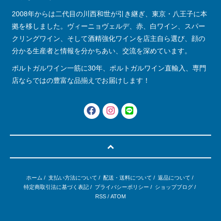
2008年からは二代目の川西和世が引き継ぎ、東京・八王子に本
拠を移しました。ヴィーニョヴェルデ、赤、白ワイン、スパー
クリングワイン、そして酒精強化ワインを店主自ら選び、顔の
分かる生産者と情報を分かちあい、交流を深めています。
ポルトガルワイン一筋に30年、ポルトガルワイン直輸入、専門
店ならではの豊富な品揃えでお届けします！
ホーム
/
支払い方法について
/
配送・送料について
/
返品について
/
特定商取引法に基づく表記
/
プライバシーポリシー
/
ショップブログ
/
RSS
/
ATOM