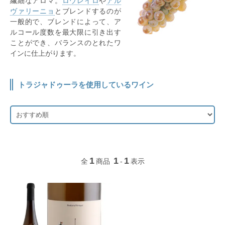
繊細なアロマ。
ロウレイロ
や
アル
ヴァリーニョ
とブレンドするのが
一般的で、ブレンドによって、ア
ルコール度数を最大限に引き出す
ことができ、バランスのとれたワ
インに仕上がります。
トラジャドゥーラを使用しているワイン
1
1
1
全
商品
-
表示