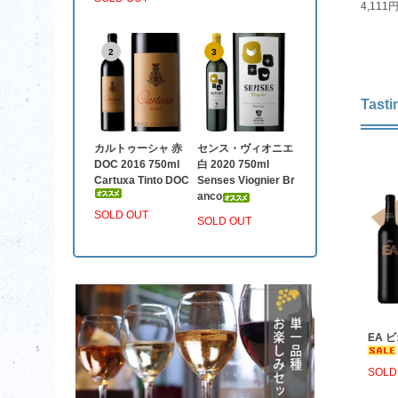
4,111
2
3
Tasti
カルトゥーシャ 赤
センス・ヴィオニエ
DOC 2016 750ml
白 2020 750ml
Cartuxa Tinto DOC
Senses Viognier Br
anco
SOLD OUT
SOLD OUT
EA ビ
SOLD