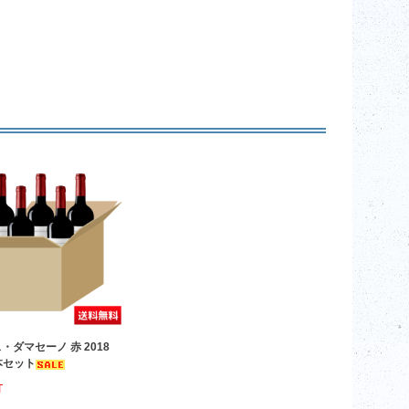
・ダマセーノ 赤 2018
6本セット
T