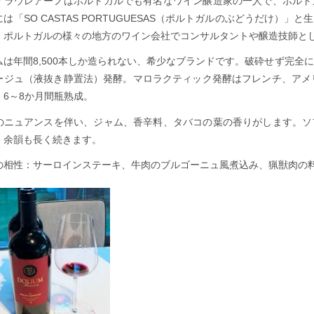
・ラウレアーノはポルトガルでも有名なワイン醸造家の一人で、ポルト
は「SO CASTAS PORTUGUESAS（ポルトガルのぶどうだけ
、ポルトガルの様々の地方のワイン会社でコンサルタントや醸造技師とし
ムは年間8,500本しか造られない、希少なブランドです。破砕せず完全
ージュ（液抜き静置法）発酵。マロラクティック発酵はフレンチ、アメ
、6～8か月間瓶熟成。
のニュアンスを伴い、ジャム、香辛料、タバコの葉の香りがします。ソ
、余韻も長く続きます。
の相性：サーロインステーキ、牛肉のブルゴーニュ風煮込み、猟獣肉の