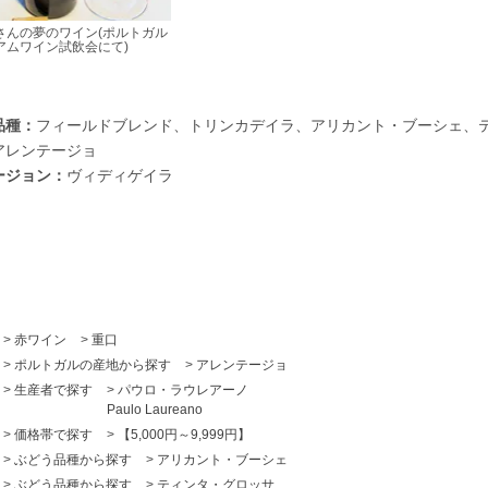
さんの夢のワイン(ポルトガル
アムワイン試飲会にて)
品種：
フィールドブレンド、トリンカデイラ、アリカント・ブーシェ、
アレンテージョ
ージョン：
ヴィディゲイラ
>
赤ワイン
>
重口
>
ポルトガルの産地から探す
>
アレンテージョ
>
生産者で探す
>
パウロ・ラウレアーノ
Paulo Laureano
>
価格帯で探す
>
【5,000円～9,999円】
>
ぶどう品種から探す
>
アリカント・ブーシェ
>
ぶどう品種から探す
>
ティンタ・グロッサ