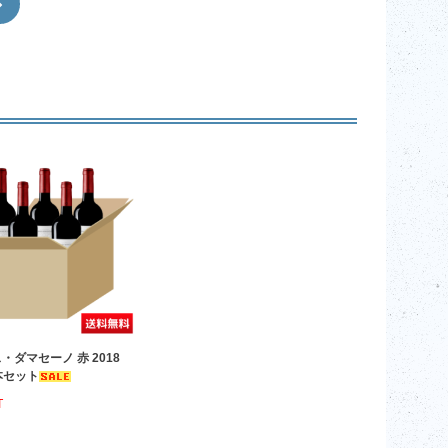
・ダマセーノ 赤 2018
6本セット
T