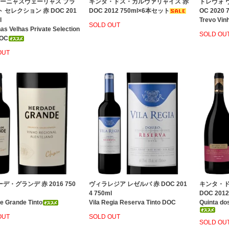
ィーニャスヴェーリャス プラ
キンタ・ドス・カルヴァリャイス 赤
トレヴォ 
 セレクション 赤 DOC 201
DOC 2012 750ml×6本セット
OC 2020 
l
Trevo Vin
SOLD OUT
as Velhas Private Selection
SOLD OU
DOC
OUT
デ・グランデ 赤 2016 750
ヴィラレジア レゼルバ 赤 DOC 201
キンタ・ド
4 750ml
DOC 2012
e Grande Tinto
Vila Regia Reserva Tinto DOC
Quinta do
OUT
SOLD OUT
SOLD OU