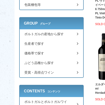
PL ヴ
包装梱包等
イベート
6 750m
PL Vinh
Tinto 
GROUP
グループ
SOLD 
ポルトガルの産地から探す
生産者で探す
価格帯で探す
ぶどう品種から探す
受賞・高得点ワイン
エルダー
ml
CONTENTS
コンテンツ
Herdad
SOLD 
ポルトガルとポルトガルワイ