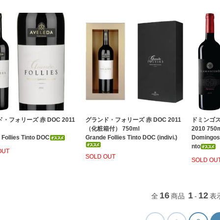
・フォリーズ 赤 DOC 2011
グランド・フォリーズ 赤 DOC 2011
ドミンゴス
（化粧箱付） 750ml
2010 750
Follies Tinto DOC
Grande Follies Tinto DOC (indivi.)
Domingos
nto
OUT
SOLD OUT
SOLD OU
16
1
12
全
商品
-
表