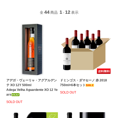
44
1
12
全
商品
-
表示
アデガ・ヴェーリャ・アグアルデン
ドミンゴス・ダマセーノ 赤 2018
テ XO 12Y 500ml
750ml×6本セット
Adega Velha Aguardente XO 12 Ye
SOLD OUT
ars
SOLD OUT