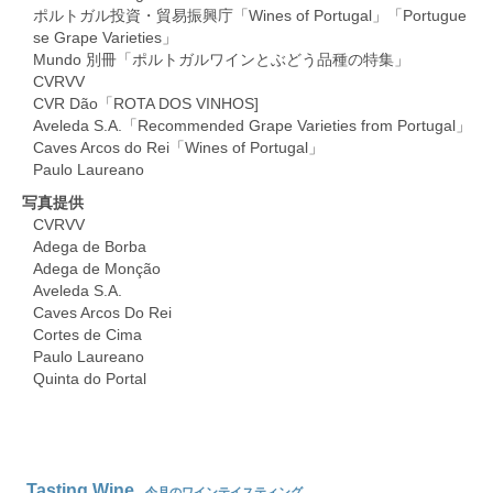
ポルトガル投資・貿易振興庁「Wines of Portugal」「Portugue
se Grape Varieties」
Mundo 別冊「ポルトガルワインとぶどう品種の特集」
CVRVV
CVR Dão「ROTA DOS VINHOS]
Aveleda S.A.「Recommended Grape Varieties from Portugal」
Caves Arcos do Rei「Wines of Portugal」
Paulo Laureano
写真提供
CVRVV
Adega de Borba
Adega de Mon
çã
o
Aveleda S.A.
Caves Arcos Do Rei
Cortes de Cima
Paulo Laureano
Quinta do Portal
Tasting Wine
今月のワインテイスティング